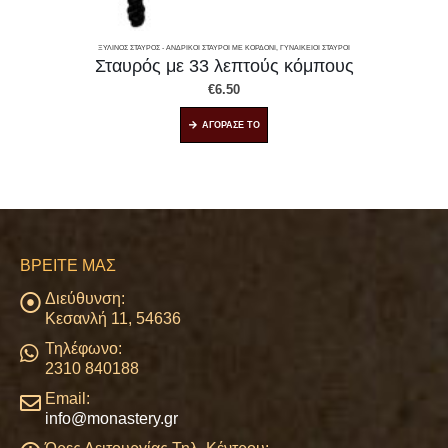
ΞΎΛΙΝΟΣ ΣΤΑΥΡΌΣ - ΑΝΔΡΙΚΟΊ ΣΤΑΥΡΟΊ ΜΕ ΚΟΡΔΌΝΙ, ΓΥΝΑΙΚΕΊΟΙ ΣΤΑΥΡΟΊ
Σταυρός με 33 λεπτούς κόμπους
€
6.50
ΑΓΟΡΑΣΕ ΤΟ
ΒΡΕΊΤΕ ΜΑΣ
Διεύθυνση:
Κεσανλή 11, 54636
Τηλέφωνο:
2310 840188
Email:
info@monastery.gr