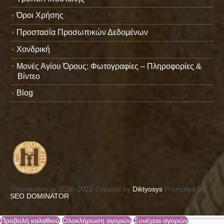
Όροι Χρήσης
Προστασία Προσωπικών Δεδομένων
Χονδρική
Μονές Αγίου Όρους: Φωτογραφίες – Πληροφορίες &
Βίντεο
Blog
©Monastery.gr 2020-2022-Created by
Diktyosys
Promoted by
SEO DOMINATOR
Προβολή καλαθιού
Ολοκλήρωση αγορών
Συνέχεια αγορών