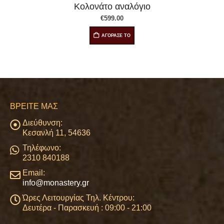
Αναλόγιο επιτραπέζιο (3)
€
288.00
ΑΓΟΡΑΣΕ ΤΟ
ΒΡΕΊΤΕ ΜΑΣ
Διεύθυνση:
Κεσανλή 11, 54636
Τηλέφωνο:
2310 840188
Email:
info@monastery.gr
Ώρες Λειτουργίας Τηλ. Κέντρου:
Δευτέρα - Παρασκευή : 09:00 - 21:00