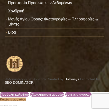
Προστασία Προσωπικών Δεδομένων
Χονδρική
Μονές Αγίου Όρους: Φωτογραφίες – Πληροφορίες &
Βίντεο
Blog
©Monastery.gr 2020-2022-Created by
Diktyosys
Promoted by
SEO DOMINATOR
Προβολή καλαθιού
Ολοκλήρωση αγορών
Συνέχεια αγορών
Καλέστε μας τώρα