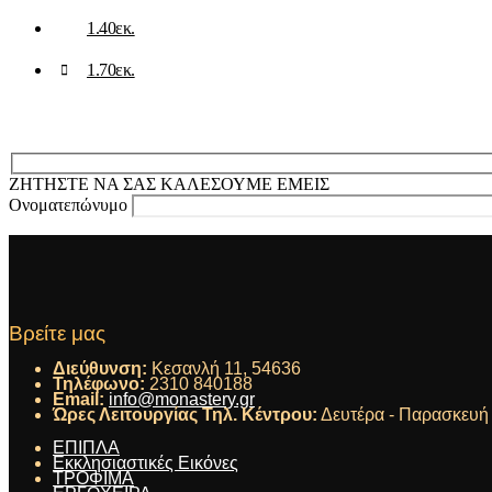
1.40εκ.
1.70εκ.
ΖΗΤΗΣΤΕ ΝΑ ΣΑΣ ΚΑΛΕΣΟΥΜΕ ΕΜΕΙΣ
Ονοματεπώνυμο
Βρείτε μας
Διεύθυνση:
Κεσανλή 11, 54636
Τηλέφωνο:
2310 840188
Email:
info@monastery.gr
Ώρες Λειτουργίας Τηλ. Κέντρου:
Δευτέρα - Παρασκευή :
ΕΠΙΠΛΑ
Εκκλησιαστικές Εικόνες
ΤΡΟΦΙΜΑ