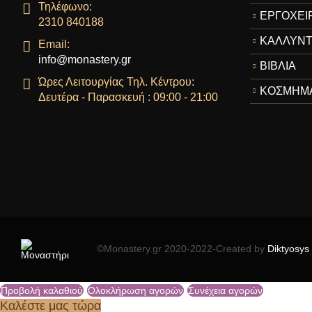
Τηλέφωνο:
ΕΡΓΟΧΕΙ
2310 840188
ΚΑΛΛΥΝΤ
Email:
info@monastery.gr
ΒΙΒΛΙΑ
Ώρες Λειτουργίας Τηλ. Κέντρου:
ΚΟΣΜΗΜ
Δευτέρα - Παρασκευή : 09:00 - 21:00
©Monastery.gr 2020-2022-Created by
Diktyosys
Προβολή καλαθιού
Ολοκλήρωση αγορών
Συνέχεια αγορών
Καλέστε μας τώρα