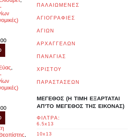
Ελισάβετ
,
ΠΑΛΑΙΩΜΕΝΕΣ
-
γίων
ΑΓΙΟΓΡΑΦΙΕΣ
νομικές)
ΑΓΙΩΝ
Price
.00
ΑΡΧΑΓΓΕΛΩΝ
Αυτό
range:
Ο
το
€23.40
ΠΑΝΑΓΙΑΣ
προϊόν
through
έχει
€429.00
 Εύας
,
ΧΡΙΣΤΟΥ
πολλαπλές
-
παραλλαγές.
γίων
ΠΑΡΑΣΤΑΣΕΩΝ
Οι
νομικές)
επιλογές
ΜΕΓΕΘΟΣ (Η ΤΙΜΗ ΕΞΑΡΤΑΤΑΙ
μπορούν
ΑΠ’ΤΟ ΜΕΓΕΘΟΣ ΤΗΣ ΕΙΚΟΝΑΣ)
να
Price
.00
επιλεγούν
Αυτό
range:
Ο
ΦΙΛΤΡΑ:
στη
το
€23.40
6.5x13
σελίδα
προϊόν
through
του
έχει
€429.00
10x13
 Θεοπίστης
,