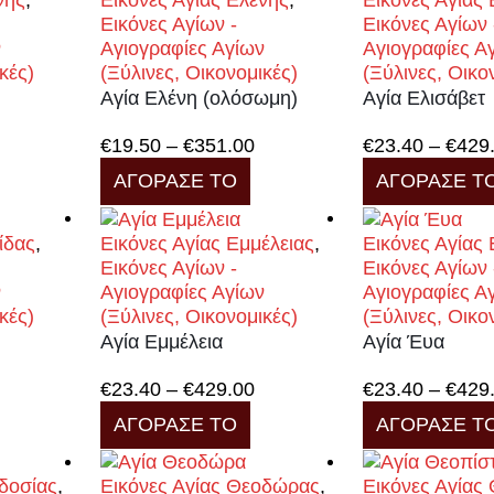
νης
,
Εικόνες Αγίας Ελένης
,
Εικόνες Αγίας 
Εικόνες Αγίων -
Εικόνες Αγίων 
ν
Αγιογραφίες Αγίων
Αγιογραφίες Α
κές)
(Ξύλινες, Οικονομικές)
(Ξύλινες, Οικο
Αγία Ελένη (ολόσωμη)
Αγία Ελισάβετ
rice
Price
€
19.50
–
€
351.00
€
23.40
–
€
429
υτό
ange:
Αυτό
range:
ΑΓΟΡΑΣΕ ΤΟ
ΑΓΟΡΑΣΕ Τ
ο
€23.40
το
€19.50
ροϊόν
through
προϊόν
through
χει
€429.00
έχει
€351.00
ίδας
,
Εικόνες Αγίας Εμμέλειας
,
Εικόνες Αγίας
ολλαπλές
πολλαπλές
Εικόνες Αγίων -
Εικόνες Αγίων 
αραλλαγές.
παραλλαγές.
ν
Αγιογραφίες Αγίων
Αγιογραφίες Α
ι
Οι
κές)
(Ξύλινες, Οικονομικές)
(Ξύλινες, Οικο
πιλογές
επιλογές
Αγία Εμμέλεια
Αγία Έυα
πορούν
μπορούν
α
να
rice
Price
€
23.40
–
€
429.00
€
23.40
–
€
429
πιλεγούν
επιλεγούν
υτό
ange:
Αυτό
range:
ΑΓΟΡΑΣΕ ΤΟ
ΑΓΟΡΑΣΕ Τ
τη
στη
ο
€23.40
το
€23.40
ελίδα
σελίδα
ροϊόν
through
προϊόν
through
ου
του
χει
€429.00
έχει
€429.00
οδοσίας
,
Εικόνες Αγίας Θεοδώρας
,
Εικόνες Αγίας