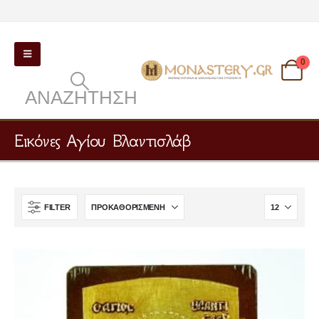
0
ΑΝΑΖΉΤΗΣΗ
Εικόνες Αγίου Βλαντισλάβ
FILTER