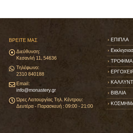
ΕΠΙΠΛΑ
ΒΡΕΊΤΕ ΜΑΣ
Εκκλησιασ
Διεύθυνση:
Κεσανλή 11, 54636
ΤΡΟΦΙΜΑ
Τηλέφωνο:
ΕΡΓΟΧΕΙ
2310 840188
ΚΑΛΛΥΝΤ
Email:
info@monastery.gr
ΒΙΒΛΙΑ
Ώρες Λειτουργίας Τηλ. Κέντρου:
ΚΟΣΜΗΜ
Δευτέρα - Παρασκευή : 09:00 - 21:00