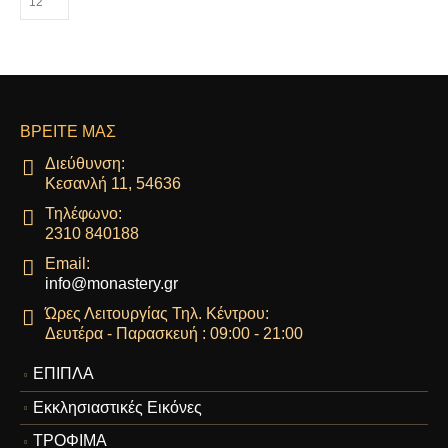
επιλογές
μπορούν
να
επιλεγούν
στη
σελίδα
ΒΡΕΊΤΕ ΜΑΣ
του
προϊόντος
Διεύθυνση:
Κεσανλή 11, 54636
Τηλέφωνο:
2310 840188
Email:
info@monastery.gr
Ώρες Λειτουργίας Τηλ. Κέντρου:
Δευτέρα - Παρασκευή : 09:00 - 21:00
ΕΠΙΠΛΑ
Εκκλησιαστικές Εικόνες
ΤΡΟΦΙΜΑ