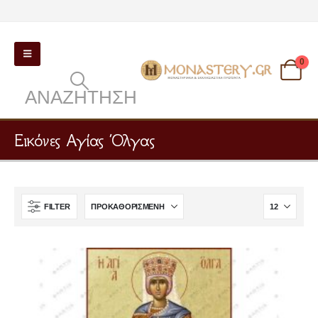
0
ΑΝΑΖΉΤΗΣΗ
Εικόνες Αγίας Όλγας
FILTER