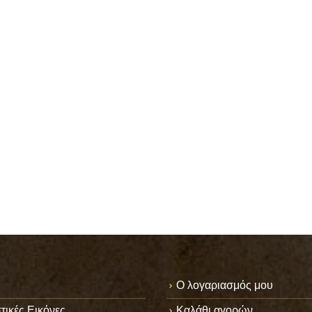
Ο λογαριασμός μου
τικές Εικόνες
Καλάθι αγορών