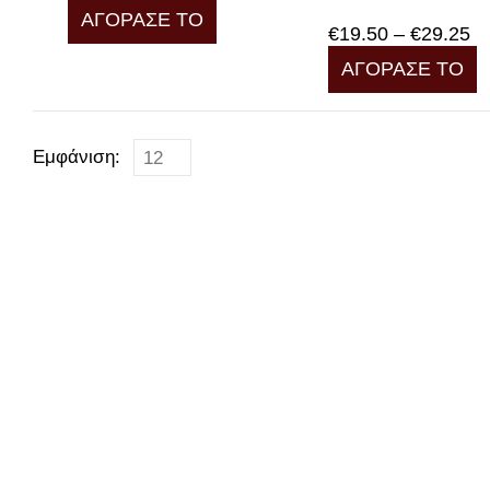
range:
Αυτό
ΑΓΟΡΑΣΕ ΤΟ
€19.50
το
Pr
€
19.50
–
€
29.25
through
προϊόν
ra
Α
ΑΓΟΡΑΣΕ ΤΟ
€29.25
έχει
€1
τ
πολλαπλές
th
π
παραλλαγές.
€2
έ
Οι
π
Εμφάνιση:
επιλογές
π
μπορούν
Ο
να
ε
επιλεγούν
μ
στη
ν
σελίδα
ε
του
σ
προϊόντος
σ
τ
π