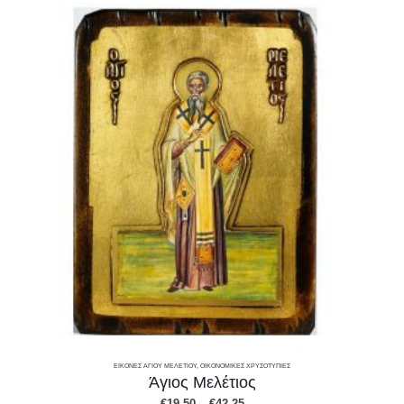
ΕΙΚΌΝΕΣ ΑΓΊΟΥ ΜΕΛΕΤΊΟΥ
,
ΟΙΚΟΝΟΜΙΚΕΣ ΧΡΥΣΟΤΥΠΙΕΣ
Άγιος Μελέτιος
Price
€
19.50
–
€
42.25