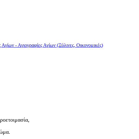
 Αγίων - Αγιογραφίες Αγίων (Ξύλινες, Οικονομικές)
ροετοιμασία,
ρώμα.