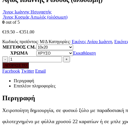
Άγιος Ιωάννης Ησυχαστής
Άγιος Κοσμάς Αιτωλός (ολόσωμη)
0
out of 5
Price
€
19.50
–
€
351.00
range:
Κωδικός προϊόντος:
Μ/Δ
Κατηγορίες:
Εικόνες Αγίου Ιωάννη
,
Εικόνες
€19.50
ΜΕΓΕΘΟΣ CM.
through
€351.00
ΧΡΩΜΑ
Εκκαθάριση
-
+
ΑΓΟΡΑΣΕ ΤΟ
Facebook
Twitter
Email
Περιγραφή
Επιπλέον πληροφορίες
Περιγραφή
Χειροποίητη δημιουργία, σε φυσικό ξύλο με παραδοσιακή π
φιλοτεχνημένο με φύλλα χρυσού 22 καρατίων ή σε μπλε χ