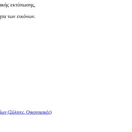
ακής εκτύπωσης,
ητα των εικόνων.
ίων (Ξύλινες, Οικονομικές)