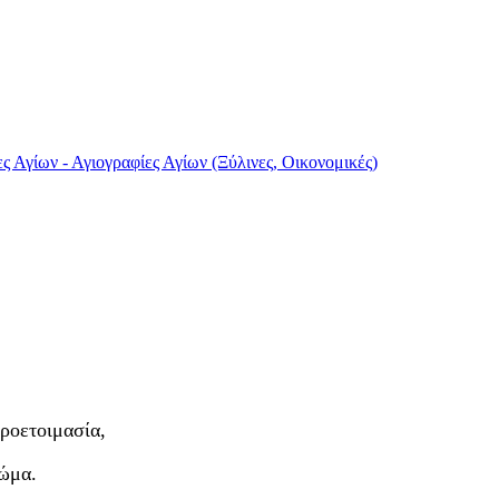
ς Αγίων - Αγιογραφίες Αγίων (Ξύλινες, Οικονομικές)
ροετοιμασία,
ρώμα.