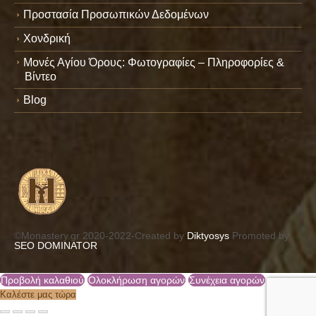
Προστασία Προσωπικών Δεδομένων
Χονδρική
Μονές Αγίου Όρους: Φωτογραφίες – Πληροφορίες &
Βίντεο
Blog
©Monastery.gr 2020-2022-Created by
Diktyosys
Promoted by
SEO DOMINATOR
Προβολή καλαθιού
Ολοκλήρωση αγορών
Συνέχεια αγορών
Καλέστε μας τώρα