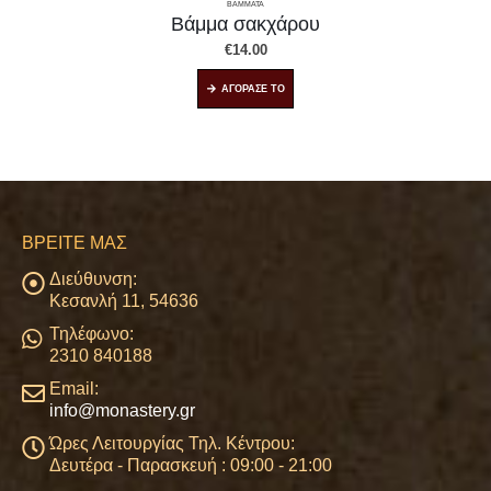
ΒΑΜΜΑΤΑ
Βάμμα σακχάρου
€
14.00
ΑΓΟΡΑΣΕ ΤΟ
ΒΡΕΊΤΕ ΜΑΣ
Διεύθυνση:
Κεσανλή 11, 54636
Τηλέφωνο:
2310 840188
Email:
info@monastery.gr
Ώρες Λειτουργίας Τηλ. Κέντρου:
Δευτέρα - Παρασκευή : 09:00 - 21:00