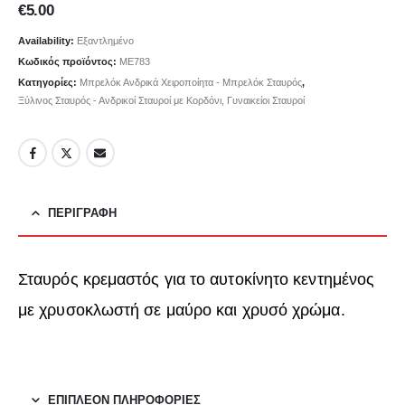
€
5.00
Availability:
Εξαντλημένο
Κωδικός προϊόντος:
ΜΕ783
Κατηγορίες:
Μπρελόκ Ανδρικά Χειροποίητα - Μπρελόκ Σταυρός
,
Ξύλινος Σταυρός - Ανδρικοί Σταυροί με Κορδόνι, Γυναικείοι Σταυροί
ΠΕΡΙΓΡΑΦΉ
Σταυρός κρεμαστός για το αυτοκίνητο κεντημένος
με χρυσοκλωστή σε μαύρο και χρυσό χρώμα.
ΕΠΙΠΛΈΟΝ ΠΛΗΡΟΦΟΡΊΕΣ