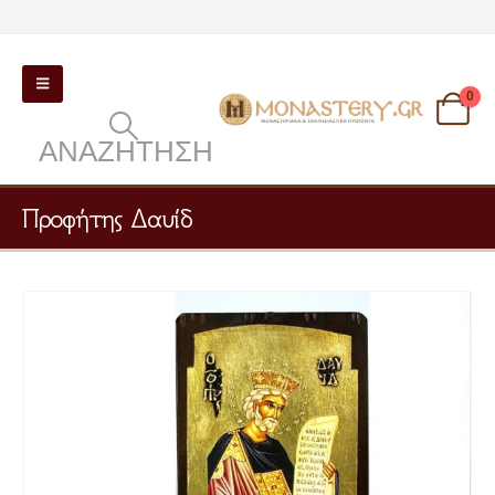
0
ΑΝΑΖΉΤΗΣΗ
Προφήτης Δαυίδ