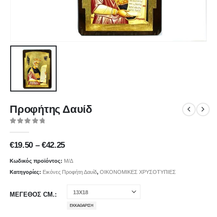
Προφήτης Δαυίδ
0
out of 5
Price
€
19.50
–
€
42.25
range:
€19.50
Κωδικός προϊόντος:
Μ/Δ
through
Κατηγορίες:
Εικόνες Προφήτη Δαυίδ
,
ΟΙΚΟΝΟΜΙΚΕΣ ΧΡΥΣΟΤΥΠΙΕΣ
€42.25
ΜΕΓΕΘΟΣ CM.
ΕΚΚΑΘΆΡΙΣΗ