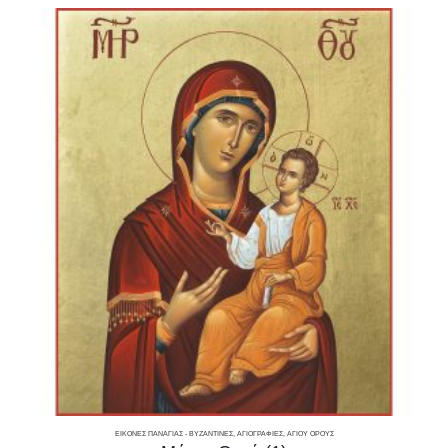
ΕΙΚΌΝΕΣ ΠΑΝΑΓΊΑΣ - ΒΥΖΑΝΤΙΝΈΣ, ΑΓΙΟΓΡΑΦΊΕΣ, ΑΓΊΟΥ ΌΡΟΥΣ