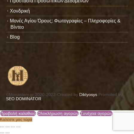
Προστασία Προσωπικών Δεδομένων
Χονδρική
Μονές Αγίου Όρους: Φωτογραφίες – Πληροφορίες &
Βίντεο
Blog
©Monastery.gr 2020-2022-Created by
Diktyosys
Promoted by
SEO DOMINATOR
Προβολή καλαθιού
Ολοκλήρωση αγορών
Συνέχεια αγορών
Καλέστε μας τώρα