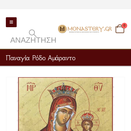
0
ΑΝΑΖΉΤΗΣΗ
Παναγία Ρόδο Αμάραντο