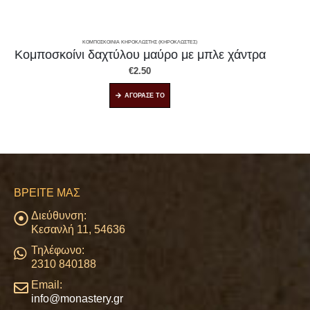
ΚΟΜΠΟΣΚΟΊΝΙΑ ΚΗΡΟΚΛΩΣΤΉΣ (ΚΗΡΟΚΛΩΣΤΈΣ)
Κομποσκοίνι Ιησούς Χριστός Νικά
€
3.50
Αυτό το προϊόν έχει πολλαπλές παραλλαγές. Οι επιλογές μπορούν να επιλεγούν στη σελίδα του προϊόντος
ΑΓΟΡΑΣΕ ΤΟ
ΒΡΕΊΤΕ ΜΑΣ
Διεύθυνση:
Κεσανλή 11, 54636
Τηλέφωνο:
2310 840188
Email:
info@monastery.gr