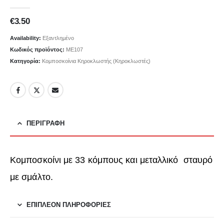
0
out of 5
€
3.50
Availability:
Εξαντλημένο
Κωδικός προϊόντος:
ΜΕ107
Κατηγορία:
Κομποσκοίνια Κηροκλωστής (Κηροκλωστές)
ΠΕΡΙΓΡΑΦΉ
Κομποσκοίνι με 33 κόμπους και μεταλλικό σταυρό
με σμάλτο.
ΕΠΙΠΛΈΟΝ ΠΛΗΡΟΦΟΡΊΕΣ