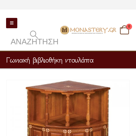
0
ΑΝΑΖΉΤΗΣΗ
Γωνιακή βιβλιοθήκη ντουλάπα