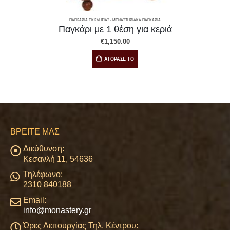
ΠΑΓΚΆΡΙΑ ΕΚΚΛΗΣΊΑΣ - ΜΟΝΑΣΤΗΡΙΑΚΆ ΠΑΓΚΆΡΙΑ
Παγκάρι με 4 θέσεις για κεριά
Καλέστε μας για λεπτομέρειες
ΑΓΟΡΑΣΕ ΤΟ
ΒΡΕΊΤΕ ΜΑΣ
Διεύθυνση:
Κεσανλή 11, 54636
Τηλέφωνο:
2310 840188
Email:
info@monastery.gr
Ώρες Λειτουργίας Τηλ. Κέντρου: