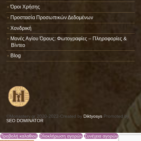
Όροι Χρήσης
Προστασία Προσωπικών Δεδομένων
Χονδρική
Μονές Αγίου Όρους: Φωτογραφίες – Πληροφορίες &
Βίντεο
Blog
©Monastery.gr 2020-2022-Created by
Diktyosys
Promoted by
SEO DOMINATOR
Προβολή καλαθιού
Ολοκλήρωση αγορών
Συνέχεια αγορών