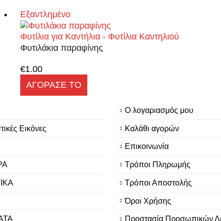
Εξαντλημένο
Φυτίλια για Καντήλια - Φυτίλια Καντηλιού
Φυτιλάκια παραφίνης
€
1.00
Αυτό
ΑΓΟΡΑΣΕ ΤΟ
το
προϊόν
Ο λογαριασμός μου
έχει
πολλαπλές
τικές Εικόνες
Καλάθι αγορών
παραλλαγές.
Οι
Επικοινωνία
επιλογές
ΡΑ
Τρόποι Πληρωμής
μπορούν
να
ΙΚΑ
Τρόποι Αποστολής
επιλεγούν
στη
Όροι Χρήσης
σελίδα
ΑΤΑ
Προστασία Προσωπικών Δ
του