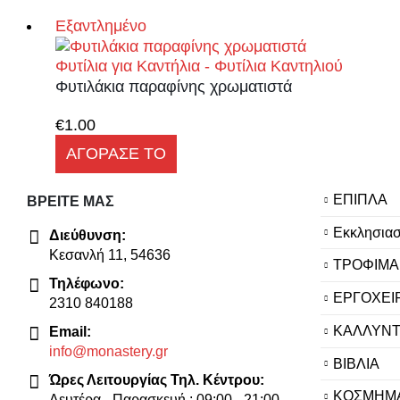
Εξαντλημένο
Φυτίλια για Καντήλια - Φυτίλια Καντηλιού
Φυτιλάκια παραφίνης χρωματιστά
€
1.00
ΑΓΟΡΑΣΕ ΤΟ
ΕΠΙΠΛΑ
ΒΡΕΊΤΕ ΜΑΣ
Εκκλησιασ
Διεύθυνση:
Κεσανλή 11, 54636
ΤΡΟΦΙΜΑ
Τηλέφωνο:
ΕΡΓΟΧΕΙ
2310 840188
ΚΑΛΛΥΝΤ
Email:
info@monastery.gr
ΒΙΒΛΙΑ
Ώρες Λειτουργίας Τηλ. Κέντρου:
ΚΟΣΜΗΜ
Δευτέρα - Παρασκευή : 09:00 - 21:00