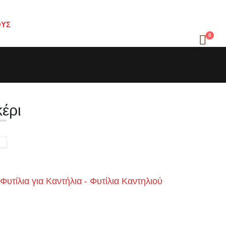
ΟΥΣ
0
έρι
Φυτίλια για Καντήλια - Φυτίλια Καντηλιού