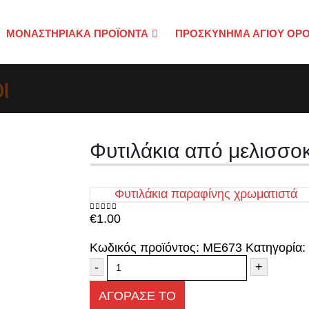
ΜΟΝΑΣΤΗΡΙΑΚΑ ΠΡΟΪΟΝΤΑ
ΠΡΟΣΚΎΝΗΜΑ ΑΓΊΟΥ ΌΡ
ι
Φυτιλάκια από μελισσοκ
Φυτιλάκια παραφίνης χρωματιστά
€
1.00
0
out of 5
Κωδικός προϊόντος:
ΜΕ673
Κατηγορία:
-
+
ΑΓΟΡΑΣΕ ΤΟ