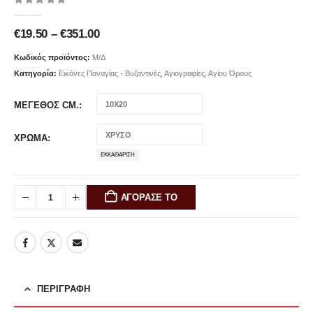
0
out of 5
Price
€
19.50
–
€
351.00
range:
€19.50
Κωδικός προϊόντος:
Μ/Δ
through
Κατηγορία:
Εικόνες Παναγίας - Βυζαντινές, Αγιογραφίες, Αγίου Όρους
€351.00
ΜΕΓΕΘΟΣ CM.
ΧΡΩΜΑ
ΕΚΚΑΘΆΡΙΣΗ
ΑΓΟΡΑΣΕ ΤΟ
ΠΕΡΙΓΡΑΦΉ