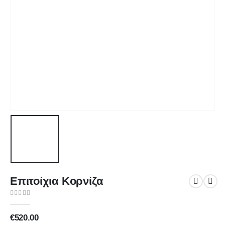
Επιτοίχια Κορνίζα
0
out of 5
€
520.00