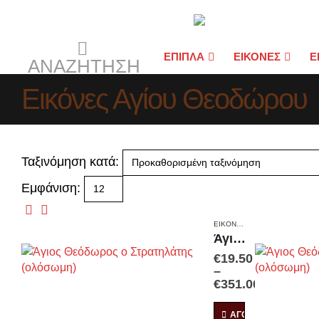
ΕΠΙΠΛΑ
ΕΙΚΟΝΕΣ
Ε
ΑΝΑΖΉΤΗΣΗ
Εικόνες Αγίου Θεοδώρου
Ταξινόμηση κατά:
Εμφάνιση:
ΕΙΚΌΝΕΣ ΑΓΊΟΥ ΘΕΟΔΏΡΟΥ
,
Άγιος Θεόδωρος ο Στρατηλάτης (ολόσωμη)
€
19.50
–
€
351.00
Price
range:
Αυτό
ΑΓΟΡΑΣΕ ΤΟ