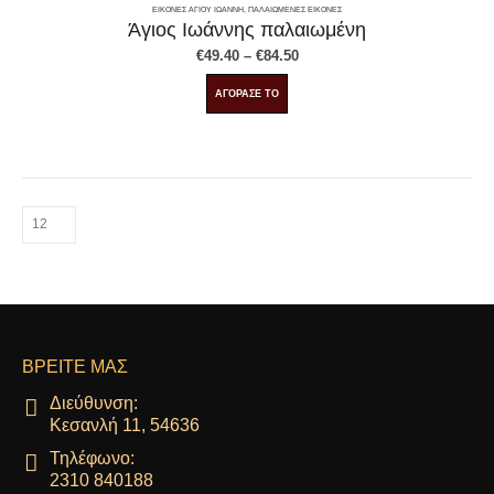
ΕΙΚΌΝΕΣ ΑΓΊΟΥ ΙΩΆΝΝΗ
,
ΠΑΛΑΙΩΜΕΝΕΣ ΕΙΚΟΝΕΣ
Άγιος Ιωάννης παλαιωμένη
Price
€
49.40
–
€
84.50
range:
€49.40
Αυτό
ΑΓΟΡΑΣΕ ΤΟ
through
το
€84.50
προϊόν
έχει
πολλαπλές
παραλλαγές.
Οι
επιλογές
μπορούν
να
επιλεγούν
στη
σελίδα
ΒΡΕΊΤΕ ΜΑΣ
του
προϊόντος
Διεύθυνση:
Κεσανλή 11, 54636
Τηλέφωνο:
2310 840188