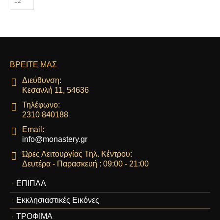
επιλογές
μπορούν
να
επιλεγούν
στη
σελίδα
ΒΡΕΊΤΕ ΜΑΣ
του
προϊόντος
Διεύθυνση:
Κεσανλή 11, 54636
Τηλέφωνο:
2310 840188
Email:
info@monastery.gr
Ώρες Λειτουργίας Τηλ. Κέντρου:
Δευτέρα - Παρασκευή : 09:00 - 21:00
ΕΠΙΠΛΑ
Εκκλησιαστικές Εικόνες
ΤΡΟΦΙΜΑ