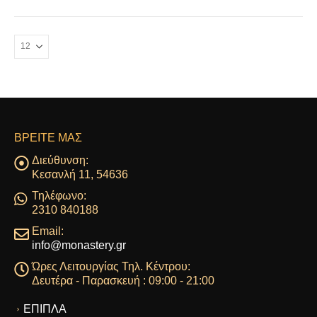
έχει
πολλαπλές
παραλλαγές.
Οι
επιλογές
μπορούν
να
επιλεγούν
στη
σελίδα
ΒΡΕΊΤΕ ΜΑΣ
του
Διεύθυνση:
προϊόντος
Κεσανλή 11, 54636
Τηλέφωνο:
2310 840188
Email:
info@monastery.gr
Ώρες Λειτουργίας Τηλ. Κέντρου:
Δευτέρα - Παρασκευή : 09:00 - 21:00
ΕΠΙΠΛΑ