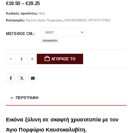
Price
€
19.50
–
€
29.25
range:
€19.50
Κωδικός προϊόντος:
Μ/Δ
through
Κατηγορίες:
Εικόνες Αγίου Πορφυρίου
,
ΟΙΚΟΝΟΜΙΚΕΣ ΧΡΥΣΟΤΥΠΙΕΣ
€29.25
ΜΕΓΕΘΟΣ CM.
ΕΚΚΑΘΆΡΙΣΗ
ΑΓΟΡΑΣΕ ΤΟ
ΠΕΡΙΓΡΑΦΉ
Εικόνα ξύλινη σε σκαφτή χρυσοτυπία με τον
Άγιο Πορφύριο Καυσοκαλυβίτη.