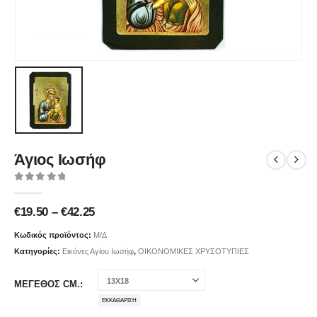
Άγιος Ιωσήφ
0
out of 5
Price
€
19.50
–
€
42.25
range:
€19.50
Κωδικός προϊόντος:
Μ/Δ
through
Κατηγορίες:
Εικόνες Αγίου Ιωσήφ
,
ΟΙΚΟΝΟΜΙΚΕΣ ΧΡΥΣΟΤΥΠΙΕΣ
€42.25
ΜΕΓΕΘΟΣ CM.
ΕΚΚΑΘΆΡΙΣΗ