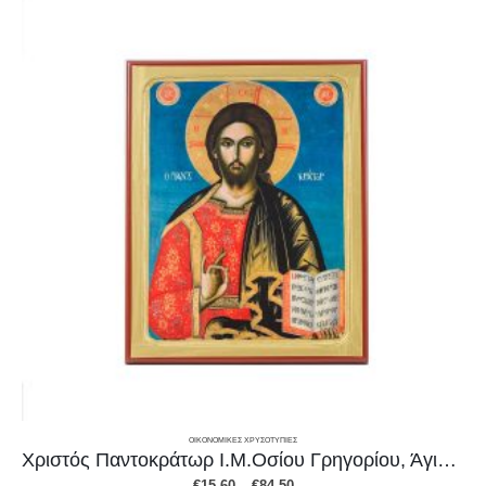
ΟΙΚΟΝΟΜΙΚΕΣ ΧΡΥΣΟΤΥΠΙΕΣ
Χριστός Παντοκράτωρ Ι.Μ.Οσίου Γρηγορίου, Άγιον Όρος
Price
€
15.60
–
€
84.50