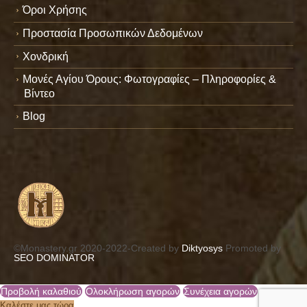
Όροι Χρήσης
Προστασία Προσωπικών Δεδομένων
Χονδρική
Μονές Αγίου Όρους: Φωτογραφίες – Πληροφορίες &
Βίντεο
Blog
©Monastery.gr 2020-2022-Created by
Diktyosys
Promoted by
SEO DOMINATOR
Προβολή καλαθιού
Ολοκλήρωση αγορών
Συνέχεια αγορών
Καλέστε μας τώρα