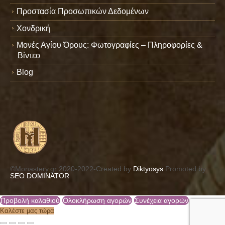
Προστασία Προσωπικών Δεδομένων
Χονδρική
Μονές Αγίου Όρους: Φωτογραφίες – Πληροφορίες &
Βίντεο
Blog
©Monastery.gr 2020-2022-Created by
Diktyosys
Promoted by
SEO DOMINATOR
Προβολή καλαθιού
Ολοκλήρωση αγορών
Συνέχεια αγορών
Καλέστε μας τώρα