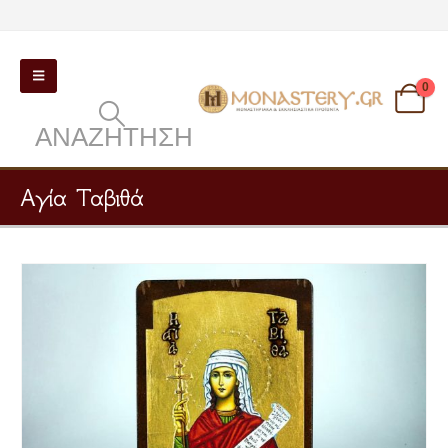
0
ΑΝΑΖΉΤΗΣΗ
Αγία Ταβιθά