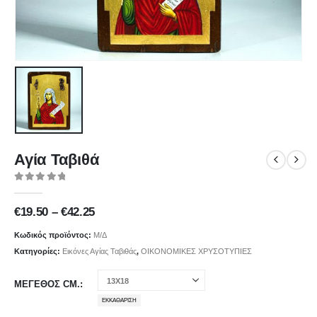
Αγία Ταβιθά
0
out of 5
Price
€
19.50
–
€
42.25
range:
€19.50
Κωδικός προϊόντος:
Μ/Δ
through
Κατηγορίες:
Εικόνες Αγίας Ταβιθάς
,
ΟΙΚΟΝΟΜΙΚΕΣ ΧΡΥΣΟΤΥΠΙΕΣ
€42.25
ΜΕΓΕΘΟΣ CM.
ΕΚΚΑΘΆΡΙΣΗ