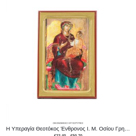
ΟΙΚΟΝΟΜΙΚΕΣ ΧΡΥΣΟΤΥΠΙΕΣ
Η Υπεραγία Θεοτόκος Ένθρονος Ι. Μ. Οσίου Γρηγορίου, Άγιον Όρος
Price
€
23.40
–
€
50.70