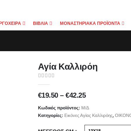
ΡΓΟΧΕΙΡΑ
ΒΙΒΛΙΑ
ΜΟΝΑΣΤΗΡΙΑΚΑ ΠΡΟΪΟΝΤΑ
Αγία Καλλιρόη
0
out of 5
Price
€
19.50
–
€
42.25
range:
€19.50
Κωδικός προϊόντος:
Μ/Δ
through
Κατηγορίες:
Εικόνες Αγίας Καλλιρόης
,
ΟΙΚΟΝ
€42.25