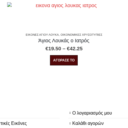
ΕΙΚΌΝΕΣ ΑΓΊΟΥ ΛΟΥΚΆ
,
ΟΙΚΟΝΟΜΙΚΕΣ ΧΡΥΣΟΤΥΠΙΕΣ
Άγιος Λουκάς ο Ιατρός
Price
€
19.50
–
€
42.25
range:
Αυτό το προϊόν έχει πολλαπλές παραλλαγές. Οι επιλογές μπορούν να επιλεγούν στη σελίδα του προϊόντος
€19.50
ΑΓΟΡΑΣΕ ΤΟ
through
€42.25
Ο λογαριασμός μου
τικές Εικόνες
Καλάθι αγορών