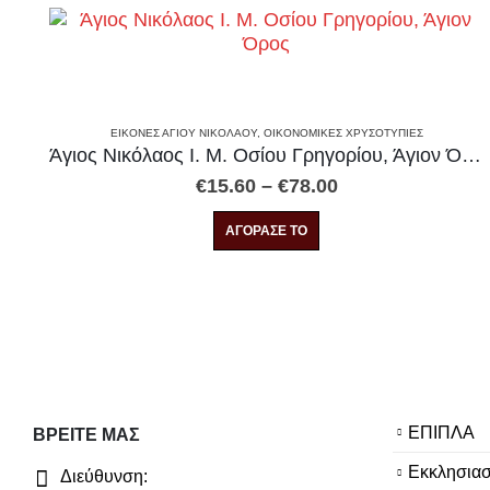
ΕΙΚΌΝΕΣ ΑΓΊΟΥ ΝΙΚΟΛΆΟΥ
,
ΟΙΚΟΝΟΜΙΚΕΣ ΧΡΥΣΟΤΥΠΙΕΣ
Άγιος Νικόλαος Ι. Μ. Οσίου Γρηγορίου, Άγιον Όρος
Price
€
15.60
–
€
78.00
range:
Αυτό το προϊόν έχει πολλαπλές παραλλαγές. Οι επιλογές μπορούν να επιλεγούν στη σελίδα του προϊόντος
€15.60
ΑΓΟΡΑΣΕ ΤΟ
through
€78.00
ΕΠΙΠΛΑ
ΒΡΕΊΤΕ ΜΑΣ
Εκκλησιασ
Διεύθυνση: