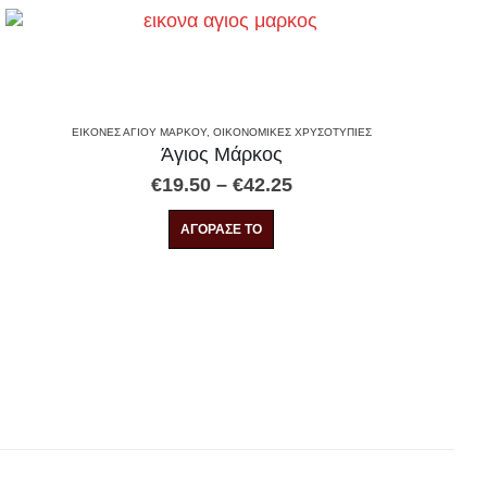
ΕΙΚΌΝΕΣ ΑΓΊΟΥ ΜΆΡΚΟΥ
,
ΟΙΚΟΝΟΜΙΚΕΣ ΧΡΥΣΟΤΥΠΙΕΣ
Άγιος Μάρκος
Price
€
19.50
–
€
42.25
range:
Αυτό το προϊόν έχει πολλαπλές παραλλαγές. Οι επιλογές μπορούν να επιλεγούν στη σελίδα του προϊόντος
€19.50
ΑΓΟΡΑΣΕ ΤΟ
through
€42.25