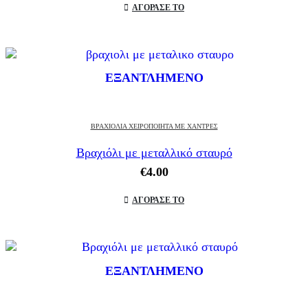
was:
τιμή
ΑΓΟΡΑΣΕ ΤΟ
€6.70.
είναι:
€5.00.
ΕΞΑΝΤΛΗΜΈΝΟ
ΒΡΑΧΙΌΛΙΑ ΧΕΙΡΟΠΟΊΗΤΑ ΜΕ ΧΆΝΤΡΕΣ
Βραχιόλι με μεταλλικό σταυρό
€
4.00
ΑΓΟΡΑΣΕ ΤΟ
ΕΞΑΝΤΛΗΜΈΝΟ