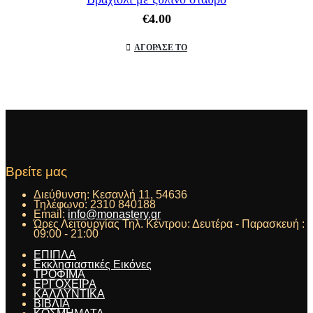
€
4.00
ΑΓΟΡΑΣΕ ΤΟ
Βρείτε μας
Διεύθυνση:
Κεσανλή 11, 54636
Τηλέφωνο:
2310 840188
Email:
info@monastery.gr
Ώρες Λειτουργίας Τηλ. Κέντρου:
Δευτέρα - Παρασκευή :
09:00 - 21:00
ΕΠΙΠΛΑ
Εκκλησιαστικές Εικόνες
ΤΡΟΦΙΜΑ
ΕΡΓΟΧΕΙΡΑ
ΚΑΛΛΥΝΤΙΚΑ
ΒΙΒΛΙΑ