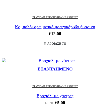
ΒΡΑΧΙΌΛΙΑ ΧΕΙΡΟΠΟΊΗΤΑ ΜΕ ΧΆΝΤΡΕΣ
Κομπολόι αρωματικό μοσχοκάρυδο βυσσινή
€
12.00
ΑΓΟΡΑΣΕ ΤΟ
ΕΞΑΝΤΛΗΜΈΝΟ
ΒΡΑΧΙΌΛΙΑ ΧΕΙΡΟΠΟΊΗΤΑ ΜΕ ΧΆΝΤΡΕΣ
Βραχιόλι με χάντρες
Original
Η
€
5.00
€
6.70
price
τρέχουσα