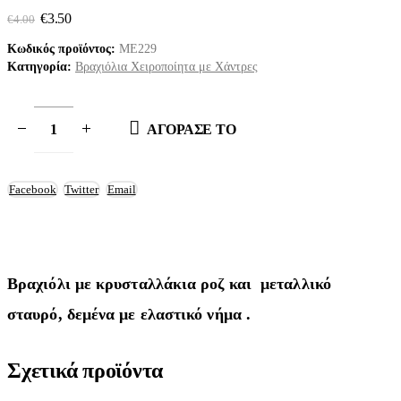
Original
Η
€
3.50
€
4.00
price
τρέχουσα
Κωδικός προϊόντος:
ΜΕ229
was:
τιμή
€4.00.
είναι:
Κατηγορία:
Βραχιόλια Χειροποίητα με Χάντρες
€3.50.
ΑΓΟΡΑΣΕ ΤΟ
Facebook
Twitter
Email
Βραχιόλι με κρυσταλλάκια ροζ και μεταλλικό
σταυρό, δεμένα με ελαστικό νήμα .
Σχετικά προϊόντα