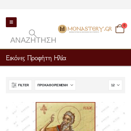
0
ΑΝΑΖΉΤΗΣΗ
Εικόνες Προφήτη Ηλία
FILTER